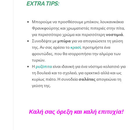
EXTRA TIPS:
Μπορούμε να προσθέσουμε μπέικον, λουκανικάκια
Φρανκφούρτης και χρωματιστές πιπεριές στην πίτα,
για περισσότερο χρώμα και περισσότερη
νοστιμιά
.
Συνοδέψτε με
μπύρα
για να απογειώσετε τη γεύση
της. Αν σας αρέσει το
κρασί
, προτιμήστε ένα
φρουτώδες, που θα ισορροπήσει την αλμύρα των
τυριών.
Η
ρυζόπιτα
είναι ιδανική για ένα νόστιμο κολατσιό για
τη δουλειά και το σχολειό, για ορεκτικό αλλά και ως
κυρίως πιάτο. Η συνοδεία
σαλάτας
απογειώνει τη
γεύση της.
Καλή σας όρεξη και καλή επιτυχία!