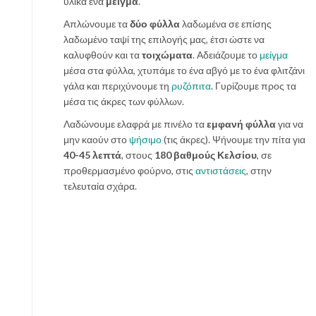
υλικά ένα
μείγμα
.
Απλώνουμε τα
δύο φύλλα
λαδωμένα σε επίσης
λαδωμένο ταψί της επιλογής μας, έτσι ώστε να
καλυφθούν και τα
τοιχώματα
. Αδειάζουμε το
μείγμα
μέσα στα φύλλα, χτυπάμε το ένα αβγό με το ένα φλιτζάνι
γάλα και περιχύνουμε τη
ρυζόπιτα
. Γυρίζουμε προς τα
μέσα τις άκρες των φύλλων.
Λαδώνουμε ελαφρά με πινέλο τα
εμφανή φύλλα
για να
μην καούν στο
ψήσιμο
(τις άκρες). Ψήνουμε την πίτα για
40-45 λεπτά
, στους
180 βαθμούς Κελσίου
, σε
προθερμασμένο φούρνο, στις
αντιστάσεις
, στην
τελευταία σχάρα.