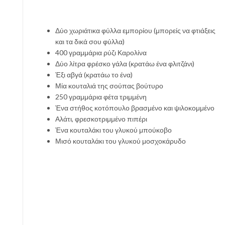
Δύο χωριάτικα φύλλα εμπορίου (μπορείς να φτιάξεις
και τα δικά σου φύλλα)
400 γραμμάρια ρύζι Καρολίνα
Δύο λίτρα φρέσκο γάλα (κρατάω ένα φλιτζάνι)
Έξι αβγά (κρατάω το ένα)
Μία κουταλιά της σούπας βούτυρο
250 γραμμάρια φέτα τριμμένη
Ένα στήθος κοτόπουλο βρασμένο και ψιλοκομμένο
Αλάτι, φρεσκοτριμμένο πιπέρι
Ένα κουταλάκι του γλυκού μπούκοβο
Μισό κουταλάκι του γλυκού μοσχοκάρυδο