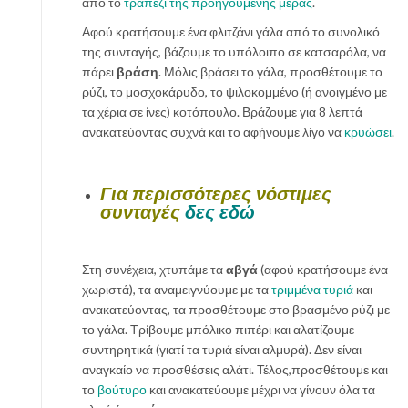
από το
τραπέζι της προηγούμενης μέρας
.
Αφού κρατήσουμε ένα φλιτζάνι γάλα από το συνολικό
της συνταγής, βάζουμε το υπόλοιπο σε κατσαρόλα, να
πάρει
βράση
. Μόλις βράσει το γάλα, προσθέτουμε το
ρύζι, το μοσχοκάρυδο, το ψιλοκομμένο (ή ανοιγμένο με
τα χέρια σε ίνες) κοτόπουλο. Βράζουμε για 8 λεπτά
ανακατεύοντας συχνά και το αφήνουμε λίγο να
κρυώσει
.
Για περισσότερες νόστιμες
συνταγές
δες εδώ
Στη συνέχεια, χτυπάμε τα
αβγά
(αφού κρατήσουμε ένα
χωριστά), τα αναμειγνύουμε με τα
τριμμένα τυριά
και
ανακατεύοντας, τα προσθέτουμε στο βρασμένο ρύζι με
το γάλα. Τρίβουμε μπόλικο πιπέρι και αλατίζουμε
συντηρητικά (γιατί τα τυριά είναι αλμυρά). Δεν είναι
αναγκαίο να προσθέσεις αλάτι. Τέλος,προσθέτουμε και
το
βούτυρο
και ανακατεύουμε μέχρι να γίνουν όλα τα