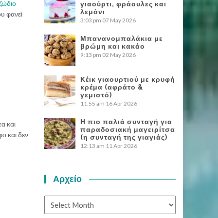
ζώδιο
γιαούρτι, φράουλες και
λεμόνι
ου φανεί
3:03 pm
07 May 2026
Μπανανομπαλάκια με
βρώμη και κακάο
9:13 pm
02 May 2026
Κέικ γιαουρτιού με κρυφή
κρέμα (αφράτο &
γεμιστό)
11:55 am
16 Apr 2026
Η πιο παλιά συνταγή για
τα και
παραδοσιακή μαγειρίτσα
φο και δεν
(η συνταγή της γιαγιάς)
12:13 am
11 Apr 2026
Αρχείο
Αρχείο