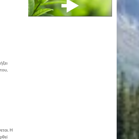
ήξει
 του,
εται. Η
ρθεί