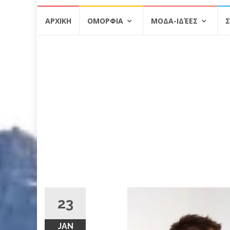
Skip
ΑΡΧΙΚΗ
ΟΜΟΡΦΙΑ
ΜΟΔΑ-ΙΔΈΕΣ
Σ
to
content
23
JAN