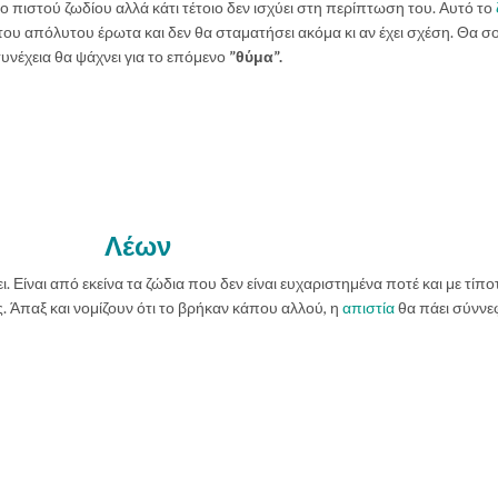
ιο πιστού ζωδίου αλλά κάτι τέτοιο δεν ισχύει στη περίπτωση του. Αυτό το
 του απόλυτου έρωτα και δεν θα σταματήσει ακόμα κι αν έχει σχέση. Θα σ
συνέχεια θα ψάχνει για το επόμενο
”θύμα”.
Λέων
ι. Είναι από εκείνα τα ζώδια που δεν είναι ευχαριστημένα ποτέ και με τίπο
υς. Άπαξ και νομίζουν ότι το βρήκαν κάπου αλλού, η
απιστία
θα πάει σύννε