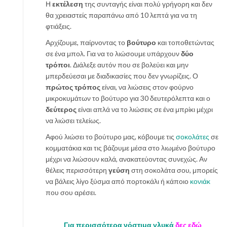
Η
εκτέλεση
της συνταγής είναι πολύ γρήγορη και δεν
θα χρειαστείς παραπάνω από 10 λεπτά για να τη
φτιάξεις.
Αρχίζουμε, παίρνοντας το
βούτυρο
και τοποθετώντας
σε ένα μπολ. Για να το λιώσουμε υπάρχουν
δύο
τρόποι
. Διάλεξε αυτόν που σε βολεύει και μην
μπερδεύεσαι με διαδικασίες που δεν γνωρίζεις. Ο
πρώτος τρόπος
είναι, να λιώσεις στον φούρνο
μικροκυμάτων το βούτυρο για 30 δευτερόλεπτα και ο
δεύτερος
είναι απλά να το λιώσεις σε ένα μπρίκι μέχρι
να λιώσει τελείως.
Αφού λιώσει το βούτυρο μας, κόβουμε τις
σοκολάτες
σε
κομματάκια και τις βάζουμε μέσα στο λιωμένο βούτυρο
μέχρι να λιώσουν καλά, ανακατεύοντας συνεχώς. Αν
θέλεις περισσότερη
γεύση
στη σοκολάτα σου, μπορείς
να βάλεις λίγο ξύσμα από πορτοκάλι ή κάποιο
κονιάκ
που σου αρέσει.
Για περισσότερα νόστιμα γλυκά
δες εδώ