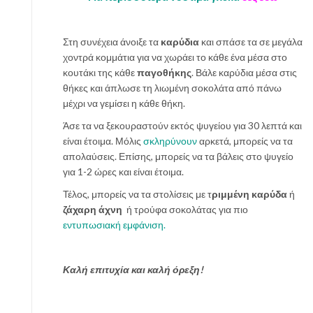
Στη συνέχεια άνοιξε τα
καρύδια
και σπάσε τα σε μεγάλα
χοντρά κομμάτια για να χωράει το κάθε ένα μέσα στο
κουτάκι της κάθε
παγοθήκης
. Βάλε καρύδια μέσα στις
θήκες και άπλωσε τη λιωμένη σοκολάτα από πάνω
μέχρι να γεμίσει η κάθε θήκη.
Άσε τα να ξεκουραστούν εκτός ψυγείου για 30 λεπτά και
είναι έτοιμα. Μόλις
σκληρύνουν
αρκετά, μπορείς να τα
απολαύσεις. Επίσης, μπορείς να τα βάλεις στο ψυγείο
για 1-2 ώρες και είναι έτοιμα.
Τέλος, μπορείς να τα στολίσεις με τ
ριμμένη καρύδα
ή
ζάχαρη άχνη
ή τρούφα σοκολάτας για πιο
εντυπωσιακή εμφάνιση.
Καλή επιτυχία και καλή όρεξη!