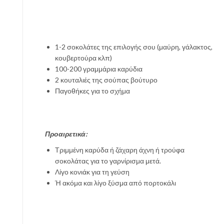
1-2 σοκολάτες της επιλογής σου (μαύρη, γάλακτος,
κουβερτούρα κλπ)
100-200 γραμμάρια καρύδια
2 κουταλιές της σούπας βούτυρο
Παγοθήκες για το σχήμα
Προαιρετικά:
Τριμμένη καρύδα ή ζάχαρη άχνη ή τρούφα
σοκολάτας για το γαρνίρισμα μετά.
Λίγο κονιάκ για τη γεύση
Ή ακόμα και λίγο ξύσμα από πορτοκάλι