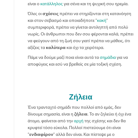
είναι ο
κατάλληλος
για σένα και τη ψυχική σου ηρεμία.
Όλες οι
σχέσεις
πρέπει να στηρίζονται στη κατανόηση
και στον σεβασμό και οποιαδήποτε ”
κακή
”
συμπεριφορά, πρέπει να γίνεται αντιληπτή από πολύ
νωρίς. Οι άνθρωποι που δεν σου φέρονται καλά, πρέπει
να φεύγουν από τη ζωή σου γιατί πρέπει να μάθεις, ότι
αξίζεις τα
καλύτερα
και όχι τα χειρότερα.
Πάμε να δούμε μαζί ποια είναι αυτά τα
σημάδια
για να
αποφύγεις και εσύ να βρεθείς σε μία τοξική σχέση.
Ζήλεια
Ένα τρανταχτό σημάδι που πολλοί από εμάς, δεν
δίνουμε σημασία, είναι η
ζήλεια
. Το αν ζηλεύει ή όχι ένα
άτομο, φαίνεται από την
αρχή
της σχέσης και δεν θα
κρυφτεί τόσο εύκολα. Πολλοί πιστεύουμε ότι είναι
”
ενδιαφέρον
” αλλά δεν είναι. Και πίστεψε με ο