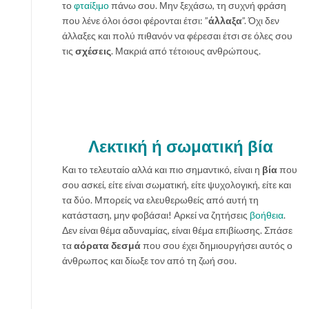
το
φταίξιμο
πάνω σου. Μην ξεχάσω, τη συχνή φράση
που λένε όλοι όσοι φέρονται έτσι: ”
άλλαξα
”. Όχι δεν
άλλαξες και πολύ πιθανόν να φέρεσαι έτσι σε όλες σου
τις
σχέσεις
. Μακριά από τέτοιους ανθρώπους.
Λεκτική ή σωματική βία
Και το τελευταίο αλλά και πιο σημαντικό, είναι η
βία
που
σου ασκεί, είτε είναι σωματική, είτε ψυχολογική, είτε και
τα δύο. Μπορείς να ελευθερωθείς από αυτή τη
κατάσταση, μην φοβάσαι! Αρκεί να ζητήσεις
βοήθεια
.
Δεν είναι θέμα αδυναμίας, είναι θέμα επιβίωσης. Σπάσε
τα
αόρατα δεσμά
που σου έχει δημιουργήσει αυτός ο
άνθρωπος και δίωξε τον από τη ζωή σου.