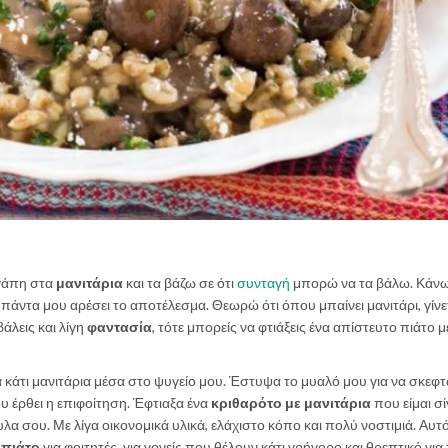
αγάπη στα
μανιτάρια
και τα βάζω σε ότι
συνταγή
μπορώ να τα βάλω. Κάν
πάντα μου αρέσει το αποτέλεσμα. Θεωρώ ότι όπου μπαίνει μανιτάρι, γίνε
 βάλεις και λίγη
φαντασία
, τότε μπορείς να φτιάξεις ένα απίστευτο πιάτο μ
α κάτι μανιτάρια μέσα στο ψυγείο μου. Έστυψα το μυαλό μου για να σκεφτ
υ έρθει η επιφοίτηση. Έφτιαξα ένα
κριθαρότο με μανιτάρια
που είμαι σ
τυλα σου. Με λίγα οικονομικά υλικά, ελάχιστο κόπο και πολύ νοστιμιά. Αυτ
ο
πιάτο
για φοιτητές, για γονείς που θέλουν κάτι γρήγορο και θρεπτικό για