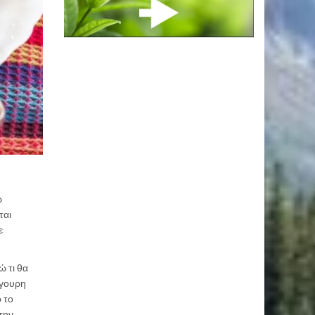
ω
ται
ε
ώ τι θα
ίγουρη
ό το
 την