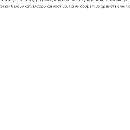
αι και θέλουν κάτι ελαφρύ και νόστιμο. Για να δούμε τι θα χρειαστείς για ν