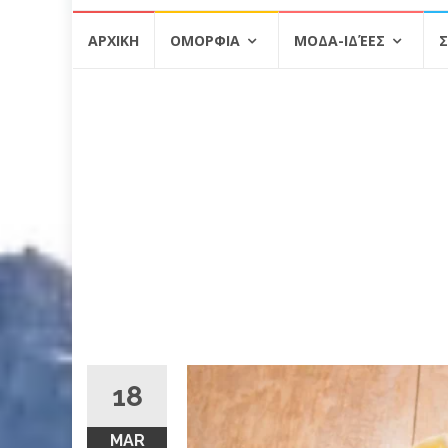
Skip
ΑΡΧΙΚΗ
ΟΜΟΡΦΙΑ
ΜΟΔΑ-ΙΔΈΕΣ
Σ
to
content
18
MAR