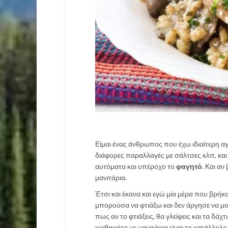
Είμαι ένας άνθρωπος που έχω ιδιαίτερη 
διάφορες παραλλαγές με σάλτσες κλπ, και 
αυτόματα και υπέροχο το
φαγητό
. Και αν
μανιτάρια.
Έτσι και έκανα και εγώ μία μέρα που βρήκ
μπορούσα να φτιάξω και δεν άργησε να μο
πως αν το φτιάξεις, θα γλείφεις και τα δάχ
κριθαρότο με μανιτάρια είναι το κατάλληλ