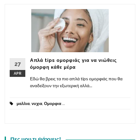
Απλά tips ομορφιάς για να νιώθεις
27
όμορφη κάθε μέρα
APR
Εδώ θα βρεις τα πιο απλά tips ομορφιάς που θα
αναδείξουν την εξωτερική αλλά...
μαλλια
,
νυχια
,
Ομορφια
...
Πες μου τι ψάχνεις!