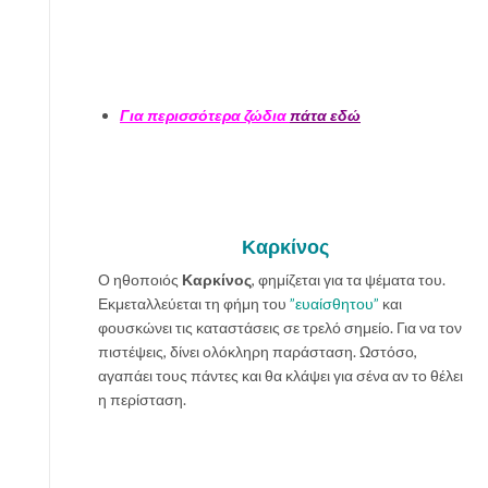
Για περισσότερα ζώδια
πάτα εδώ
Καρκίνος
Ο ηθοποιός
Καρκίνος
, φημίζεται για τα ψέματα του.
Εκμεταλλεύεται τη φήμη του
”ευαίσθητου”
και
φουσκώνει τις καταστάσεις σε τρελό σημείο. Για να τον
πιστέψεις, δίνει ολόκληρη παράσταση. Ωστόσο,
αγαπάει τους πάντες και θα κλάψει για σένα αν το θέλει
η περίσταση.