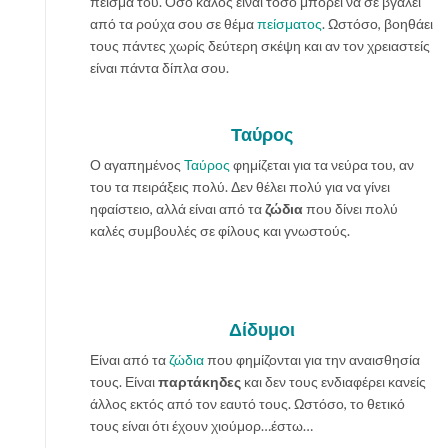
πείσμα του. Όσο καλός είναι τόσο μπορεί να σε βγάλει
από τα ρούχα σου σε θέμα
πείσματος
. Ωστόσο, βοηθάει
τους πάντες χωρίς δεύτερη σκέψη και αν τον χρειαστείς
είναι πάντα δίπλα σου.
Ταύρος
Ο αγαπημένος
Ταύρος
φημίζεται για τα νεύρα του, αν
του τα πειράξεις πολύ. Δεν θέλει πολύ για να γίνει
ηφαίστειο, αλλά είναι από τα
ζώδια
που δίνει πολύ
καλές συμβουλές σε φίλους και γνωστούς.
Δίδυμοι
Είναι από τα
ζώδια
που φημίζονται για την αναισθησία
τους. Είναι
παρτάκηδες
και δεν τους ενδιαφέρει κανείς
άλλος εκτός από τον εαυτό τους. Ωστόσο, το θετικό
τους είναι ότι έχουν χιούμορ…έστω…