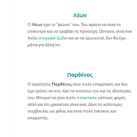
Λέων
Ο
Λέων
έχει το ”ψώνιο” του. Του αρέσει να είναι το
επίκεντρο και να τραβάει τη προσοχή. Ωστόσο, είναι ένα
πολύ
στοργικό ζώδιο
και αν σε ερωτευτεί, δεν θα έχει
μάτια για άλλη/ον.
Παρθένος
Ο αγαπητός
Παρθένος
είναι πολύ επικριτικός και δεν
έχει τρόπο να σου λέει τα πιστεύω του και τις ιδεολογίες
του. Μπορεί να γίνει πολύ
σπαστικός
κάποιες φορές
αλλά για ότι χρειαστείς είναι εκεί. Δίνει τις καλύτερες
συμβουλές ως φίλος και είναι πολύ τακτικός και
επιρρεπής.