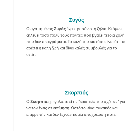
Ζυγός
Ο αγαπημένος
Ζυγός
έχει προσόν στη ζήλια. Κι όμως
ζηλεύει τόσο πολύ τους πάντες που βγάζει τέτοια χολή
που δεν περιγράφεται. Το καλό του ωστόσο είναι ότι του
αρέσει η καλή ζωή και δίνει καλές συμβουλές για το
σπίτι.
Σκορπιός
Ο
Σκορπιός
μεγαλοποιεί τις ”ερωτικές του σχέσεις” για
να τον έχεις σε εκτίμηση. Ωστόσο, είναι τακτικός και
επιρρεπής και δεν ξεχνάει καμία υποχρέωση ποτέ.