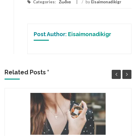
Categories:
Ζωδια
/
by
Eisaimonadikigr
Post Author:
Eisaimonadikigr
Related Posts '