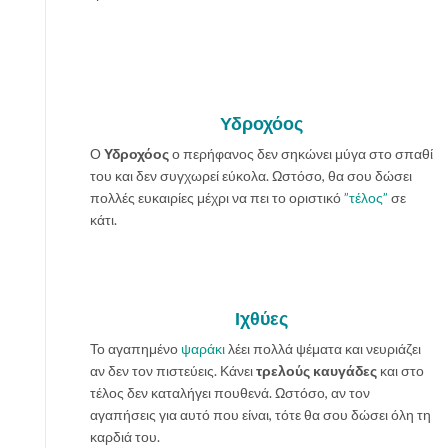
Υδροχόος
Ο
Υδροχόος
ο περήφανος δεν σηκώνει μύγα στο σπαθί
του και δεν συγχωρεί εύκολα. Ωστόσο, θα σου δώσει
πολλές ευκαιρίες μέχρι να πει το οριστικό
”τέλος”
σε
κάτι.
Ιχθύες
Το αγαπημένο
ψαράκι
λέει πολλά ψέματα και νευριάζει
αν δεν τον πιστεύεις. Κάνει
τρελούς καυγάδες
και στο
τέλος δεν καταλήγει πουθενά. Ωστόσο, αν τον
αγαπήσεις για αυτό που είναι, τότε θα σου δώσει όλη τη
καρδιά του.