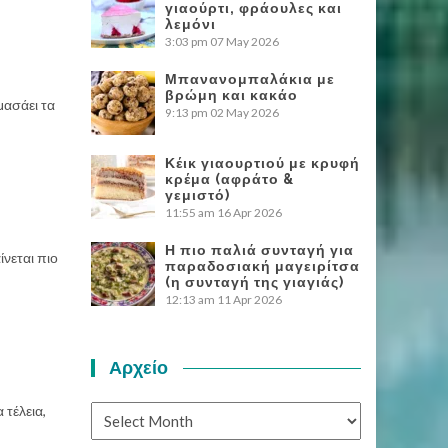
γιαούρτι, φράουλες και
λεμόνι
3:03 pm
07 May 2026
Μπανανομπαλάκια με
βρώμη και κακάο
μασάει τα
9:13 pm
02 May 2026
Κέικ γιαουρτιού με κρυφή
κρέμα (αφράτο &
γεμιστό)
11:55 am
16 Apr 2026
Η πιο παλιά συνταγή για
ίνεται πιο
παραδοσιακή μαγειρίτσα
(η συνταγή της γιαγιάς)
12:13 am
11 Apr 2026
Αρχείο
 τέλεια,
Αρχείο