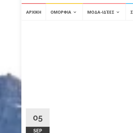
Skip
ΑΡΧΙΚΗ
ΟΜΟΡΦΙΑ
ΜΟΔΑ-ΙΔΈΕΣ
Σ
to
content
05
SEP