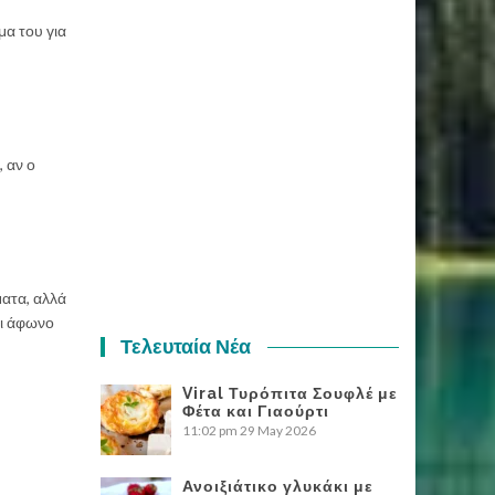
μα του για
, αν ο
ματα, αλλά
αι άφωνο
Τελευταία Νέα
Viral Τυρόπιτα Σουφλέ με
Φέτα και Γιαούρτι
11:02 pm
29 May 2026
Ανοιξιάτικο γλυκάκι με