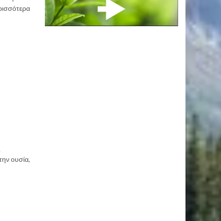
ερισσότερα
ς
την ουσία,