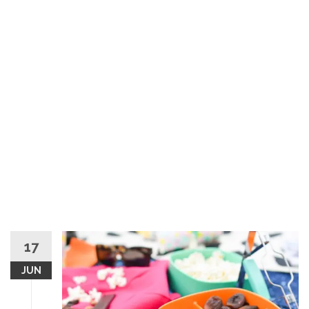
17
JUN