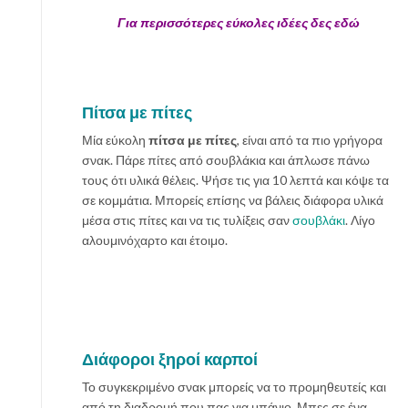
Για περισσότερες εύκολες ιδέες δες εδώ
Πίτσα με πίτες
Μία εύκολη
πίτσα με πίτες
, είναι από τα πιο γρήγορα
σνακ. Πάρε πίτες από σουβλάκια και άπλωσε πάνω
τους ότι υλικά θέλεις. Ψήσε τις για 10 λεπτά και κόψε τα
σε κομμάτια. Μπορείς επίσης να βάλεις διάφορα υλικά
μέσα στις πίτες και να τις τυλίξεις σαν
σουβλάκι
. Λίγο
αλουμινόχαρτο και έτοιμο.
Διάφοροι ξηροί καρποί
Το συγκεκριμένο σνακ μπορείς να το προμηθευτείς και
από τη διαδρομή που πας για μπάνιο. Μπες σε ένα