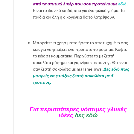
από τα σπιτικά λικέρ που σου προτείνουμε
εδώ
.
Είναι το ιδανικό επιδόρπιο για ένα φιλικό γεύμα. Τα
παιδιά και όλη η οικογένεια θα το λατρέψουν.
Μπορείτε να χρησιμοποιήσετε το αποτυχημένο σας
κέικ για να φτιάξετε ένα πρωτότυπο ρόφημα. Κόψτε
το κέικ σε κομματάκια. Περιχύστε το με ζεστή
σοκολάτα ρόφημα και γαρνίρετε με σαντιγί. Θα είναι
σαν ζεστή σοκολάτα με
marsmelows
.
Δες εδώ πως
μπορείς να φτιάξεις ζεστή σοκολάτα με 5
τρόπους.
Για περισσότερες νόστιμες γλυκές
ιδέες
δες εδώ