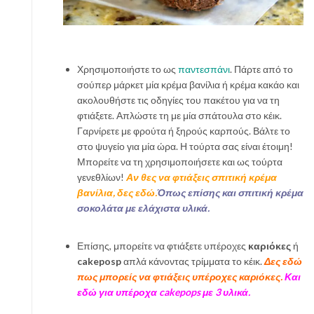
Χρησιμοποιήστε το ως
παντεσπάνι
. Πάρτε από το
σούπερ μάρκετ μία κρέμα βανίλια ή κρέμα κακάο και
ακολουθήστε τις οδηγίες του πακέτου για να τη
φτιάξετε. Απλώστε τη με μία σπάτουλα στο κέικ.
Γαρνίρετε με φρούτα ή ξηρούς καρπούς. Βάλτε το
στο ψυγείο για μία ώρα. Η τούρτα σας είναι έτοιμη!
Μπορείτε να τη χρησιμοποιήσετε και ως τούρτα
γενεθλίων!
Αν θες να φτιάξεις σπιτική κρέμα
βανίλια, δες εδώ.
Όπως επίσης και σπιτική κρέμα
σοκολάτα με ελάχιστα υλικά.
Επίσης, μπορείτε να φτιάξετε υπέροχες
καριόκες
ή
cakeposp
απλά κάνοντας τρίμματα το κέικ.
Δες εδώ
πως μπορείς να φτιάξεις υπέροχες καριόκες.
Και
εδώ για υπέροχα cakepops με 3 υλικά.