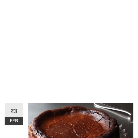
23
FEB