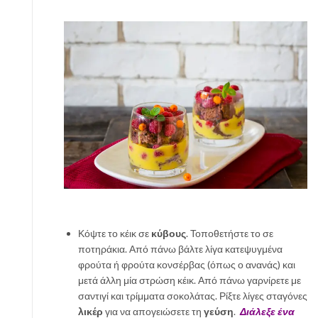
Κόψτε το κέικ σε
κύβους
. Τοποθετήστε το σε
ποτηράκια. Από πάνω βάλτε λίγα κατεψυγμένα
φρούτα ή φρούτα κονσέρβας (όπως ο ανανάς) και
μετά άλλη μία στρώση κέικ. Από πάνω γαρνίρετε με
σαντιγί και τρίμματα σοκολάτας. Ρίξτε λίγες σταγόνες
λικέρ
για να απογειώσετε τη
γεύση
.
Διάλεξε ένα