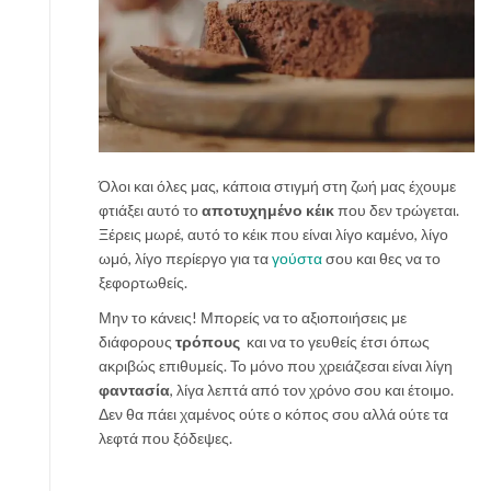
Όλοι και όλες μας, κάποια στιγμή στη ζωή μας έχουμε
φτιάξει αυτό το
αποτυχημένο κέικ
που δεν τρώγεται.
Ξέρεις μωρέ, αυτό το κέικ που είναι λίγο καμένο, λίγο
ωμό, λίγο περίεργο για τα
γούστα
σου και θες να το
ξεφορτωθείς.
Μην το κάνεις! Μπορείς να το αξιοποιήσεις με
διάφορους
τρόπους
και να το γευθείς έτσι όπως
ακριβώς επιθυμείς. Το μόνο που χρειάζεσαι είναι λίγη
φαντασία
, λίγα λεπτά από τον χρόνο σου και έτοιμο.
Δεν θα πάει χαμένος ούτε ο κόπος σου αλλά ούτε τα
λεφτά που ξόδεψες.