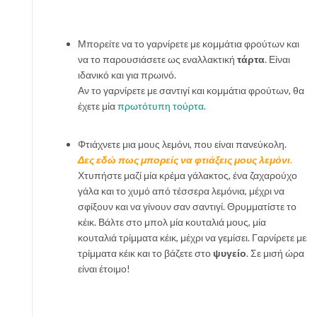
Μπορείτε να το γαρνίρετε με κομμάτια φρούτων και
να το παρουσιάσετε ως εναλλακτική
τάρτα
. Είναι
ιδανικό και για πρωινό.
Αν το γαρνίρετε με σαντιγί και κομμάτια φρούτων, θα
έχετε μία
πρωτότυπη τούρτα.
Φτιάχνετε μια μους λεμόνι, που είναι πανεύκολη.
Δες εδώ πως μπορείς να φτιάξεις μους λεμόνι
.
Χτυπήστε μαζί μία κρέμα γάλακτος, ένα ζαχαρούχο
γάλα και το χυμό από τέσσερα λεμόνια, μέχρι να
σφίξουν και να γίνουν σαν σαντιγί. Θρυμματίστε το
κέικ. Βάλτε στο μπολ μία κουταλιά μους, μία
κουταλιά τρίμματα κέικ, μέχρι να γεμίσει. Γαρνίρετε με
τρίμματα κέικ και το βάζετε στο
ψυγείο
. Σε μισή ώρα
είναι έτοιμο!