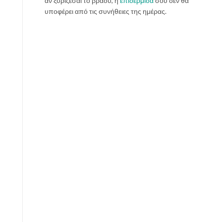
αν ξυρίζεσαι το βράδυ, η
επιδερμίδα
σου δεν θα
υποφέρει από τις συνήθειες της ημέρας.