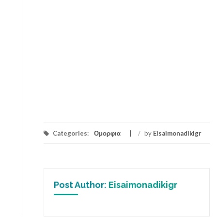
Categories:
Ομορφια
/
by
Eisaimonadikigr
Post Author:
Eisaimonadikigr