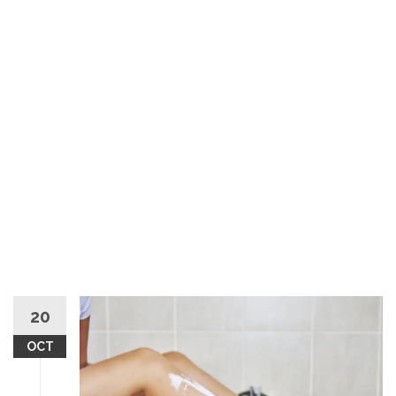
20
OCT