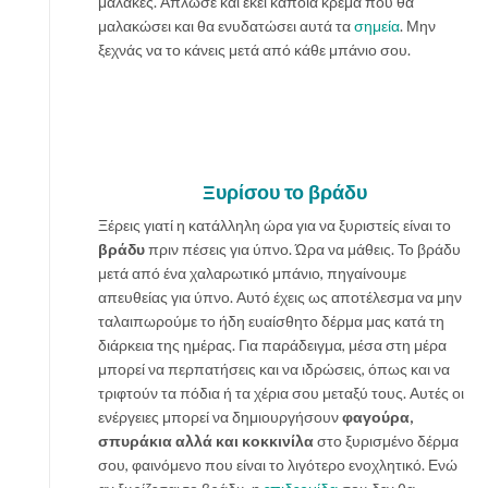
μαλακές. Άπλωσε και εκεί κάποια κρέμα που θα
μαλακώσει και θα ενυδατώσει αυτά τα
σημεία
. Μην
ξεχνάς να το κάνεις μετά από κάθε μπάνιο σου.
Ξυρίσου το βράδυ
Ξέρεις γιατί η κατάλληλη ώρα για να ξυριστείς είναι το
βράδυ
πριν πέσεις για ύπνο. Ώρα να μάθεις. Το βράδυ
μετά από ένα χαλαρωτικό μπάνιο, πηγαίνουμε
απευθείας για ύπνο. Αυτό έχεις ως αποτέλεσμα να μην
ταλαιπωρούμε το ήδη ευαίσθητο δέρμα μας κατά τη
διάρκεια της ημέρας. Για παράδειγμα, μέσα στη μέρα
μπορεί να περπατήσεις και να ιδρώσεις, όπως και να
τριφτούν τα πόδια ή τα χέρια σου μεταξύ τους. Αυτές οι
ενέργειες μπορεί να δημιουργήσουν
φαγούρα,
σπυράκια αλλά και κοκκινίλα
στο ξυρισμένο δέρμα
σου, φαινόμενο που είναι το λιγότερο ενοχλητικό. Ενώ