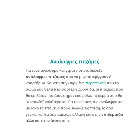
Ανάλαφρες πιτζάμες
Για έναν ανάλαφρο και γεμάτο ύπνο, διάλεξε
ανάλαφρες πιτζάμες
που να μην σε σφίγγουν ή
κουράζουν. Και στη συγκεκριμένη
περίπτωση
που το
σώμα μας θέλει περισσότερη φροντίδα, οι πιτζάμες που
θα επιλέξεις, παίζουν σημαντικό ρόλο. Το δέρμα σου θα
”
αναπνέει
” καλύτερα και θα το νιώσεις πιο ανάλαφρο και
μαλακό το επόμενο πρωί. Άλλαξε τις πιτζάμες σου
γενικά, και θα δεις αμέσως αλλαγή και στην
επιδερμίδα
αλλά και στον
ύπνο
σου.