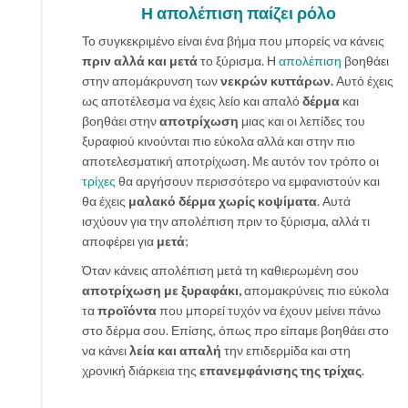
Η απολέπιση παίζει ρόλο
Το συγκεκριμένο είναι ένα βήμα που μπορείς να κάνεις
πριν αλλά και μετά
το ξύρισμα. Η
απολέπιση
βοηθάει
στην απομάκρυνση των
νεκρών κυττάρων.
Αυτό έχεις
ως αποτέλεσμα να έχεις λείο και απαλό
δέρμα
και
βοηθάει στην
αποτρίχωση
μιας και οι λεπίδες του
ξυραφιού κινούνται πιο εύκολα αλλά και στην πιο
αποτελεσματική αποτρίχωση. Με αυτόν τον τρόπο οι
τρίχες
θα αργήσουν περισσότερο να εμφανιστούν και
θα έχεις
μαλακό δέρμα χωρίς κοψίματα
. Αυτά
ισχύουν για την απολέπιση πριν το ξύρισμα, αλλά τι
αποφέρει για
μετά
;
Όταν κάνεις απολέπιση μετά τη καθιερωμένη σου
αποτρίχωση με ξυραφάκι,
απομακρύνεις πιο εύκολα
τα
προϊόντα
που μπορεί τυχόν να έχουν μείνει πάνω
στο δέρμα σου. Επίσης, όπως προ είπαμε βοηθάει στο
να κάνει
λεία και απαλή
την επιδερμίδα και στη
χρονική διάρκεια της
επανεμφάνισης της τρίχας
.