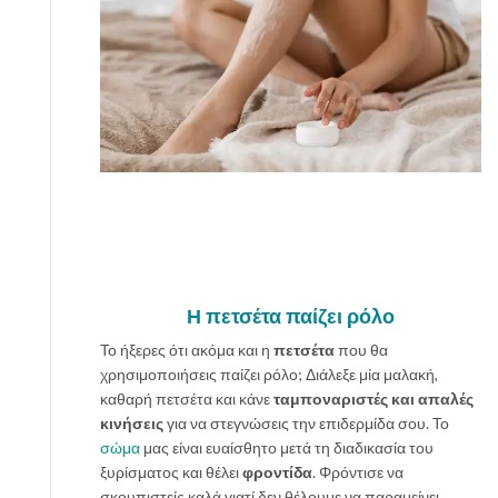
Η πετσέτα παίζει ρόλο
Το ήξερες ότι ακόμα και η
πετσέτα
που θα
χρησιμοποιήσεις παίζει ρόλο; Διάλεξε μία μαλακή,
καθαρή πετσέτα και κάνε
ταμποναριστές και απαλές
κινήσεις
για να στεγνώσεις την επιδερμίδα σου. Το
σώμα
μας είναι ευαίσθητο μετά τη διαδικασία του
ξυρίσματος και θέλει
φροντίδα
. Φρόντισε να
σκουπιστείς καλά γιατί δεν θέλουμε να παραμείνει