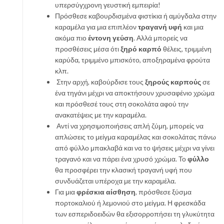
υπερσύγχρονη γευστική εμπειρία!
Πρόσθεσε καβουρδισμένα φιστίκια ή αμύγδαλα στην
καραμέλα για μια επιπλέον
τραγανή υφή
και μια
ακόμα πιο
έντονη γεύση
.
Αλλά μπορείς να
προσθέσεις μέσα ότι
ξηρό καρπό
θέλεις, τριμμένη
καρύδα, τριμμένο μπισκότο, αποξηραμένα φρούτα
κλπ.
Στην αρχή, καβούρδισε τους
ξηρούς καρπούς
σε
ένα τηγάνι μέχρι να αποκτήσουν χρυσαφένιο χρώμα
και πρόσθεσέ τους στη σοκολάτα αφού την
ανακατέψεις με την καραμέλα.
Αντί να χρησιμοποιήσεις απλή ζύμη, μπορείς να
απλώσεις το μείγμα καραμέλας και σοκολάτας πάνω
από φύλλο μπακλαβά και να το ψήσεις μέχρι να γίνει
τραγανό και να πάρει ένα χρυσό χρώμα. Το
φύλλο
θα προσφέρει την κλασική τραγανή υφή που
συνδυάζεται υπέροχα με την καραμέλα.
Για μια
φρέσκια αίσθηση
, πρόσθεσε ξύσμα
πορτοκαλιού ή λεμονιού στο μείγμα. Η φρεσκάδα
των εσπεριδοειδών θα εξισορροπήσει τη γλυκύτητα