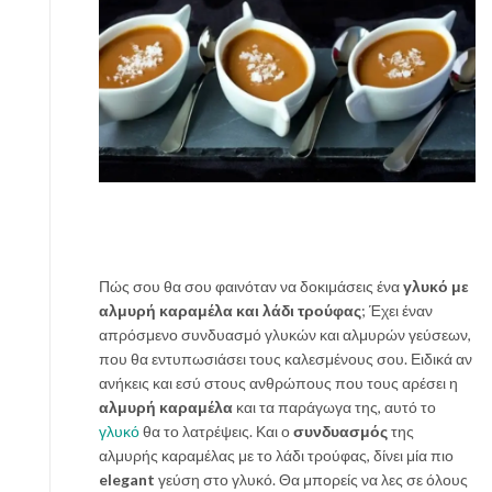
Πώς σου θα σου φαινόταν να δοκιμάσεις ένα
γλυκό με
αλμυρή καραμέλα και λάδι τρούφας
; Έχει έναν
απρόσμενο συνδυασμό γλυκών και αλμυρών γεύσεων,
που θα εντυπωσιάσει τους καλεσμένους σου.
Ειδικά αν
ανήκεις και εσύ στους ανθρώπους που τους αρέσει η
αλμυρή καραμέλα
και τα παράγωγα της, αυτό το
γλυκό
θα το λατρέψεις. Και ο
συνδυασμός
της
αλμυρής καραμέλας με το λάδι τρούφας, δίνει μία πιο
elegant
γεύση στο γλυκό. Θα μπορείς να λες σε όλους