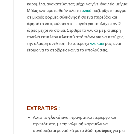
καραμέλα, ανακατεύοντας μέχρι να γίνει ένα λείο μείγμα.
Μόλις ενσωματωθούν όλα τα
υλικά
μαζί, ρ
ίξε το μείγμα
σε μικρές φόρμες σιλικόνης ή σε ένα πυρεξάκι και
άφησέ το να κρυώσει στο ψυγείο για τουλάχιστον
2
ώρες
μέχρι να σφίξει.
Σέρβιρε το γλυκό με μια μικρή
πινελιά επιπλέον
αλατιού
από πάνω για να πετύχεις
την αλμυρή αντίθεση.
Το υπέροχο
γλυκάκι
μας είναι
έτοιμο να το σερβίρεις και να το απολαύσεις.
EXTRA TIPS
:
Αυτό το
γλυκό
είναι πραγματικά περίεργο και
πρωτότυπο, με την αλμυρή καραμέλα να
συνδυάζεται μοναδικά με το
λάδι τρούφας
για μια