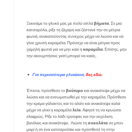
Ξεκινάμε το γλυκό μας με πολύ απλά
βήματα
. Σε μια
κατσαρόλα, ρίξε τη ζάχαρη και ζέστανέ την σε μέτρια
φωτιά, ανακατεύοντας συνεχώς μέχρι να λιώσει και να
γίνει χρυσή καραμέλα.
Πρόσεχε να είναι μέτρια προς
χαμηλή φωτιά για να μην καεί η
καραμέλα
. Επίσης, μην
την ακουμπήσεις γιατί μπορεί να καείς.
Για περισσότερα γλυκάκια,
δες εδώ.
Έπειτα, πρόσθεσε το
βούτυρο
και ανακάτεψε μέχρι να
λιώσει και να ενσωματωθεί με την καραμέλα.
Πρόσθεσε
την κρέμα γάλακτος και το αλάτι και ανακάτεψε καλά
μέχρι να γίνει η καραμέλα
λεία
. Άφησέ τη να κρυώσει
ελαφρώς.
Ρίξε το λάδι τρούφας και την εκχύλιση
βανίλιας και ανακάτεψε.
Λιώσε τη
σοκολάτα
σε μπεν
μαρί ή σε ένα κατσαρολάκι και πρόσθεσέ τη στην