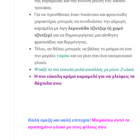
της καραμέλας και την έντονη γεύση του λαδιού
τρούφας.
Για να προσθέσεις έναν πικάντικο και φρουτώδη
χαρακτήρα, μπορείς να συνδυάσεις την αλμυρή
καραμέλα με λίγη
λεμονάδα τζίντζερ (ή χυμό
τζίντζερ)
για να δημιουργήσεις μια αίσθηση
φρεσκάδας και θερμότητας.
Τέλος, αν θέλεις μπορείς να βάλεις το μείγμα σε ένα
πιο μεγάλο
ταψάκι
και να γίνει σαν ένα οικογενειακό
γλυκό.
Φτιάξε τα πιο εύκολα ρολά κανέλλας με μόνο 2 υλικά.
Η πιο εύκολη κρέμα καραμελέ για να γλείφεις τα
δάχτυλα σου.
Καλή όρεξη και καλή επιτυχία!
Μοιράσου αυτό το
αγαπημένο γλυκό με τους φίλους σου.