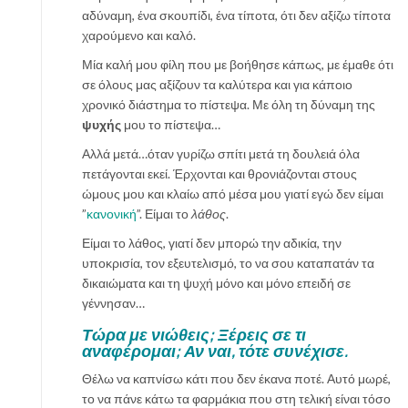
αδύναμη, ένα σκουπίδι, ένα τίποτα, ότι δεν αξίζω τίποτα
χαρούμενο και καλό.
Μία καλή μου φίλη που με βοήθησε κάπως, με έμαθε ότι
σε όλους μας αξίζουν τα καλύτερα και για κάποιο
χρονικό διάστημα το πίστεψα. Με όλη τη δύναμη της
ψυχής
μου το πίστεψα…
Αλλά μετά…όταν γυρίζω σπίτι μετά τη δουλειά όλα
πετάγονται εκεί. Έρχονται και θρονιάζονται στους
ώμους μου και κλαίω από μέσα μου γιατί εγώ δεν είμαι
”
κανονική
”. Είμαι το
λάθος
.
Είμαι το λάθος, γιατί δεν μπορώ την αδικία, την
υποκρισία, τον εξευτελισμό, το να σου καταπατάν τα
δικαιώματα και τη ψυχή μόνο και μόνο επειδή σε
γέννησαν…
Τώρα με νιώθεις; Ξέρεις σε τι
αναφέρομαι; Αν ναι, τότε συνέχισε.
Θέλω να καπνίσω κάτι που δεν έκανα ποτέ. Αυτό μωρέ,
το να πάνε κάτω τα φαρμάκια που στη τελική είναι τόσο