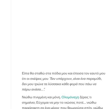
Είπα θα σταθώ στα πόδια μου και έπεισα τον εαυτό μου
ότι οι σκέψεις μου
”δεν υπάρχουν, είναι ένα παραμύθι,
δεν μου τρώνε τα λύσσακα κάθε φορά που πάω να
πάρω ανάσα…”.
Νιώθω πνιγμένη και μόνη.
Ολομόναχη
ξέρεις τι
σημαίνει; Εύχομαι να μην το νιώσεις ποτέ… νιώθω
παρείσακτη σε ένα μέρος που θεωρούσα σπίτι, νιώθω