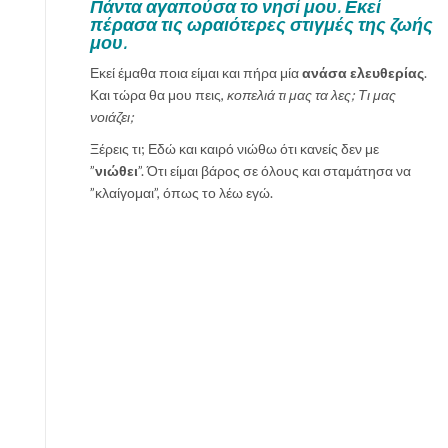
Πάντα αγαπούσα το νησί μου. Εκεί
πέρασα τις ωραιότερες στιγμές της ζωής
μου.
Εκεί έμαθα ποια είμαι και πήρα μία
ανάσα ελευθερίας
.
Και τώρα θα μου πεις,
κοπελιά τι μας τα λες; Τι μας
νοιάζει;
Ξέρεις τι; Εδώ και καιρό νιώθω ότι κανείς δεν με
”
νιώθει
”. Ότι είμαι βάρος σε όλους και σταμάτησα να
”κλαίγομαι”, όπως το λέω εγώ.