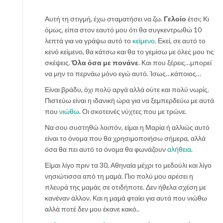
Αυτή τη στιγμή, έχω σταματήσει να ζω.
Γελοίο
έτσι; Κι
όμως, είπα στον εαυτό μου ότι θα συγκεντρωθώ 10
λεπτά για να γράψω αυτό το
κείμενο
. Εκεί, σε αυτό το
κενό κείμενο, θα κάτσω και θα το γεμίσω με όλες μου τις
σκέψεις.
Όλα όσα με πονάνε
. Και που ξέρεις…μπορεί
να μην το περνάω μόνο εγώ αυτό. Ίσως…κάποιος…
Είναι βράδυ, όχι πολύ αργά αλλά ούτε και πολύ νωρίς.
Πιστεύω είναι η ιδανική ώρα για να ξεμπερδεύω με αυτά
που
νιώθω
. Οι σκοτεινές νύχτες που με τρώνε.
Να σου συστηθώ λοιπόν, είμαι η Μαρία ή αλλιώς αυτό
είναι το όνομα που θα χρησιμοποιήσω σήμερα, αλλά
όσα θα πει αυτό το όνομα θα φωνάζουν
αλήθεια
.
Είμαι λίγο πριν τα 30, Αθηναία μέχρι το μεδούλι και λίγο
νησιώτισσα από τη μαμά. Πιο πολύ μου αρέσει η
πλευρά της μαμάς σε οτιδήποτε. Δεν ήθελα σχέση με
κανέναν άλλον. Και η μαμά φταίει για αυτά που νιώθω
αλλά ποτέ δεν μου έκανε κακό..