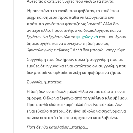
Αυτές τις σκοτεινές νύχτες που νιώθω τα πάντα.
Ήμουν πάντα το
παιδί
που φοβόταν, το παιδί που
μέχρι και σήμερα προσπαθεί να ξεφύγει από ένα
πρότυπο γονέα που φάνταζε ως ”
σωστό
”. Αλλά δεν
αντέχω άλλο. Προσπάθησα να δικαιολογήσω και να
ξεχάσω. Να ξεχάσω όλα τα
ψυχολογικά
που μου έχουν
δημιουργηθεί και να συνεχίσω τη ζωή μου ως
”φυσιολογικός ενήλικας”
. Αλλά δεν μπορώ…συγγνώμη.
Συγγνώμη που δεν ήμουν αρκετή, συγγνώμη που με
έμαθες ότι η γυναίκα είναι κατώτερο ον, συγγνώμη που
δεν μπορώ να αρθρώσω λέξη και φοβάμαι να ζήσω.
Συγγνώμη..πατέρα.
Η ζωή δεν είναι εύκολη αλλά θέλω να πιστεύω ότι είναι
όμορφη. Θέλω να ξεφύγω από το
γυάλινο κλουβί
μου.
Προσπαθώ εδώ και καιρό αλλά δεν είναι εύκολο. Δεν
είναι εύκολο πατέρα…δεν είναι εύκολο να σιχαίνομαι να
σε λέω έτσι από τότε που άρχισα να καταλαβαίνω.
Ποτέ δεν θα καταλάβεις…πατέρα…