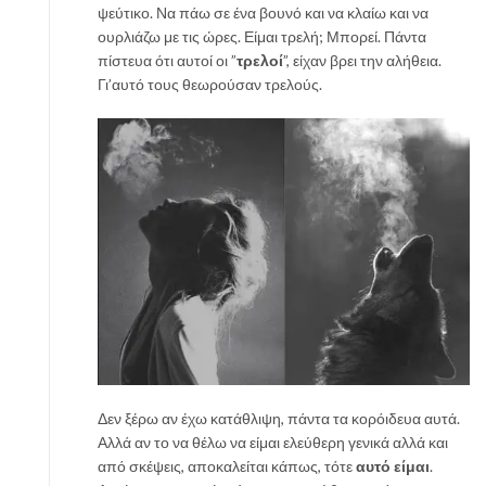
ψεύτικο. Να πάω σε ένα βουνό και να κλαίω και να
ουρλιάζω με τις ώρες. Είμαι τρελή; Μπορεί. Πάντα
πίστευα ότι αυτοί οι ”
τρελοί
”, είχαν βρει την αλήθεια.
Γι’αυτό τους θεωρούσαν τρελούς.
Δεν ξέρω αν έχω κατάθλιψη, πάντα τα κορόιδευα αυτά.
Αλλά αν το να θέλω να είμαι ελεύθερη γενικά αλλά και
από σκέψεις, αποκαλείται κάπως, τότε
αυτό είμαι
.