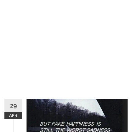
29
APR